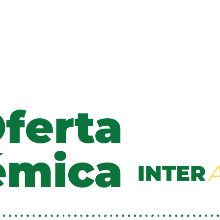
ferta
émica
INTER