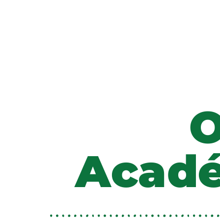
O
Acad