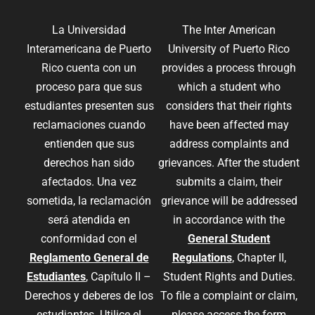
La Universidad
The Inter American
Interamericana de Puerto
University of Puerto Rico
Rico cuenta con un
provides a process through
proceso para que sus
which a student who
estudiantes presenten sus
considers that their rights
reclamaciones cuando
have been affected may
entienden que sus
address complaints and
derechos han sido
grievances. After the student
afectados. Una vez
submits a claim, their
sometida, la reclamación
grievance will be addressed
será atendida en
in accordance with the
conformidad con el
General Student
Reglamento General de
Regulations
, Chapter II,
Estudiantes
, Capítulo II –
Student Rights and Duties.
Derechos y deberes de los
To file a complaint or claim,
estudiantes. Utilice el
please access the form