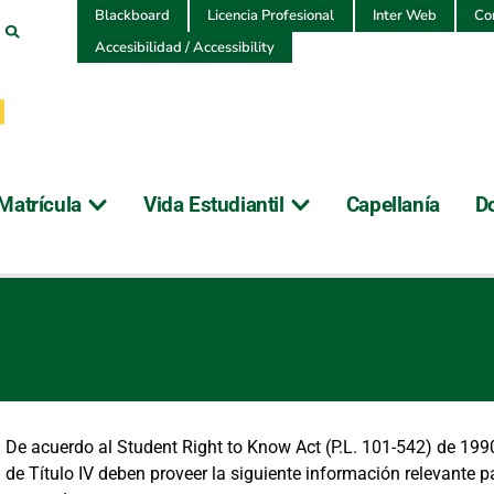
Blackboard
Licencia Profesional
Inter Web
Co
Accesibilidad / Accessibility
Matrícula
Vida Estudiantil
Capellanía
D
now
De acuerdo al Student Right to Know Act (P.L. 101-542) de 199
de Título IV deben proveer la siguiente información relevante p