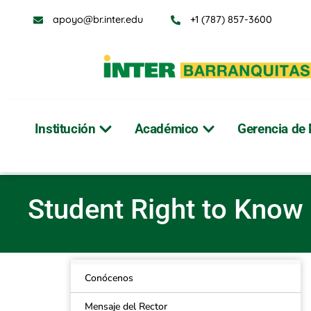
apoyo@br.inter.edu
+1 (787) 857-3600
Institución
Académico
Gerencia de 
Student Right to K
Student Right to Know
Conócenos
Mensaje del Rector