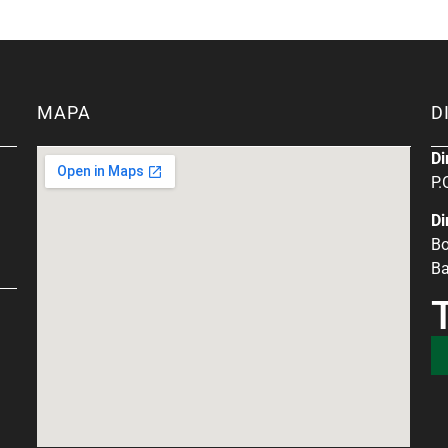
MAPA
D
Di
P.
Di
Bo
Ba