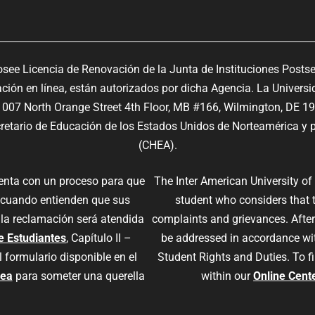
osee Licencia de Renovación de la Junta de Instituciones Posts
ón en línea, están autorizados por dicha Agencia. La Universi
07 North Orange Street 4th Floor, MB #166, Wilmington, DE 1
ecretario de Educación de los Estados Unidos de Norteamérica y p
(CHEA).
uenta con un proceso para que
The Inter American University of
 cuando entienden que sus
student who considers that 
 la reclamación será atendida
complaints and grievances. After 
e Estudiantes
, Capítulo II –
be addressed in accordance wi
l formulario disponible en el
Student Rights and Duties. To fi
nea
para someter una querella
within our
Online Cent