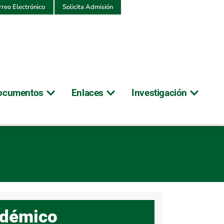
rreo Electrónico
Solicita Admisión
ocumentos
Enlaces
Investigación
adémico