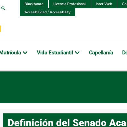
Blackboard
Licencia Profesional
Inter Web
Co
Accesibilidad / Accessibility
Matrícula
Vida Estudiantil
Capellanía
D
o
Definición del Senado Ac