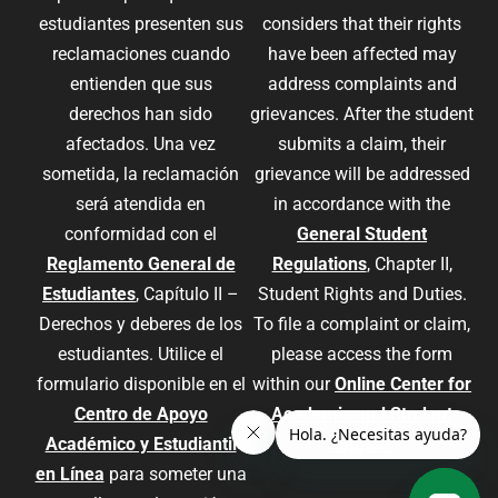
estudiantes presenten sus
considers that their rights
reclamaciones cuando
have been affected may
entienden que sus
address complaints and
derechos han sido
grievances. After the student
afectados. Una vez
submits a claim, their
sometida, la reclamación
grievance will be addressed
será atendida en
in accordance with the
conformidad con el
General Student
Reglamento General de
Regulations
, Chapter II,
Estudiantes
, Capítulo II –
Student Rights and Duties.
Derechos y deberes de los
To file a complaint or claim,
estudiantes. Utilice el
please access the form
formulario disponible en el
within our
Online Center for
Centro de Apoyo
Academic and Student
Académico y Estudiantil
Support
.
en Línea
para someter una