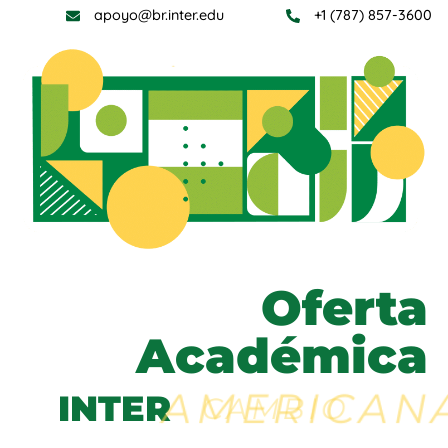
apoyo@br.inter.edu
+1 (787) 857-3600
MENÚ
Oferta
Académica
AMERICANA
INTER
CAMBIO