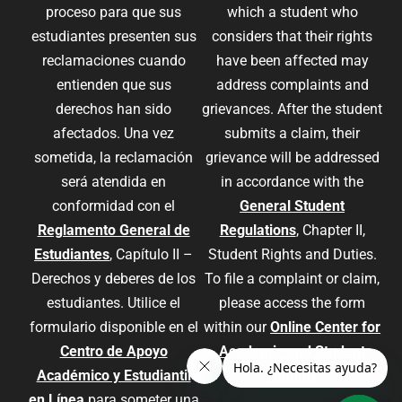
proceso para que sus
which a student who
estudiantes presenten sus
considers that their rights
reclamaciones cuando
have been affected may
entienden que sus
address complaints and
derechos han sido
grievances. After the student
afectados. Una vez
submits a claim, their
sometida, la reclamación
grievance will be addressed
será atendida en
in accordance with the
conformidad con el
General Student
Reglamento General de
Regulations
, Chapter II,
Estudiantes
, Capítulo II –
Student Rights and Duties.
Derechos y deberes de los
To file a complaint or claim,
estudiantes. Utilice el
please access the form
formulario disponible en el
within our
Online Center for
Centro de Apoyo
Academic and Student
Académico y Estudiantil
Support
.
en Línea
para someter una