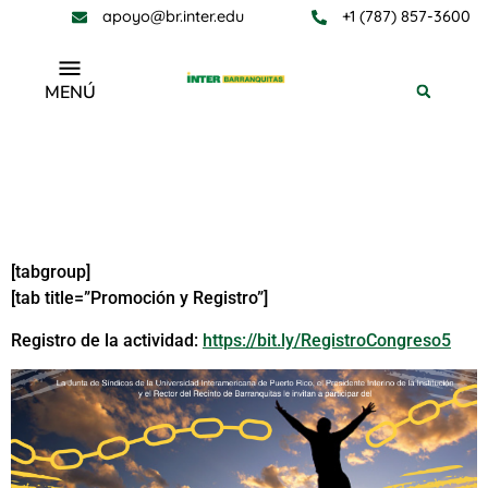
apoyo@br.inter.edu
+1 (787) 857-3600
MENÚ
Quinto Congreso de Teología y
Espiritualidad en la Montaña
[tabgroup]
[tab title=”Promoción y Registro”]
Registro de la actividad:
https://bit.ly/RegistroCongreso5