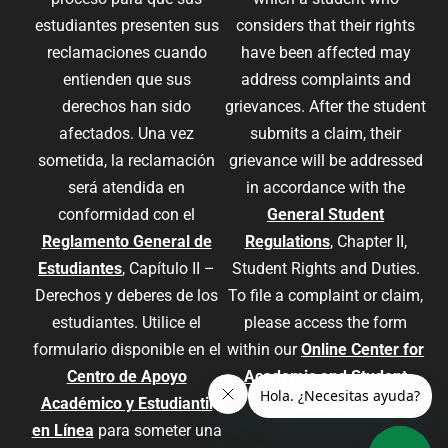
estudiantes presenten sus
considers that their rights
reclamaciones cuando
have been affected may
entienden que sus
address complaints and
derechos han sido
grievances. After the student
afectados. Una vez
submits a claim, their
sometida, la reclamación
grievance will be addressed
será atendida en
in accordance with the
conformidad con el
General Student
Reglamento General de
Regulations
, Chapter II,
Estudiantes
, Capítulo II –
Student Rights and Duties.
Derechos y deberes de los
To file a complaint or claim,
estudiantes. Utilice el
please access the form
formulario disponible en el
within our
Online Center for
Centro de Apoyo
Academic and Student
Académico y Estudiantil
Support
.
en Línea
para someter una