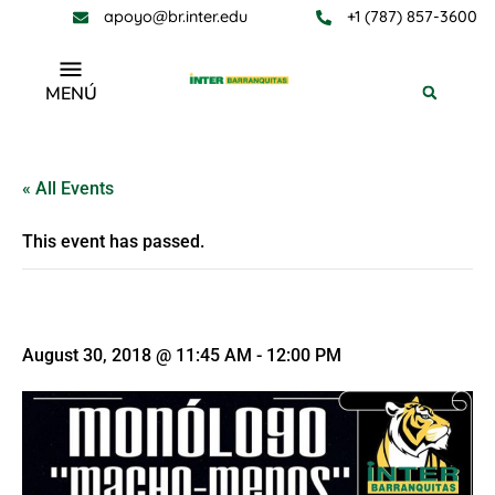
apoyo@br.inter.edu
+1 (787) 857-3600
MENÚ
« All Events
This event has passed.
Monólogo “Macho-Menos”
August 30, 2018 @ 11:45 AM
-
12:00 PM