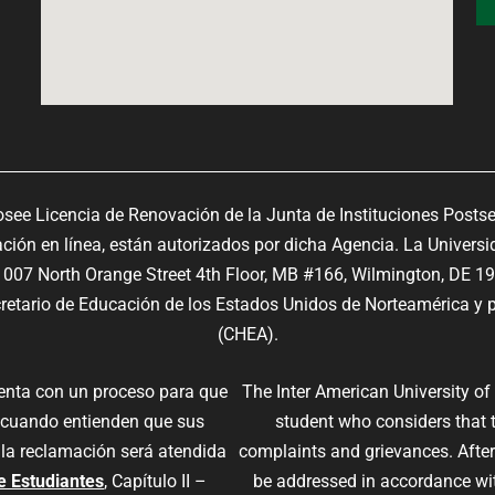
osee Licencia de Renovación de la Junta de Instituciones Posts
ón en línea, están autorizados por dicha Agencia. La Universi
07 North Orange Street 4th Floor, MB #166, Wilmington, DE 1
ecretario de Educación de los Estados Unidos de Norteamérica y p
(CHEA).
uenta con un proceso para que
The Inter American University of
 cuando entienden que sus
student who considers that 
 la reclamación será atendida
complaints and grievances. After 
e Estudiantes
, Capítulo II –
be addressed in accordance wi