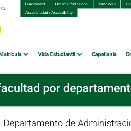
Blackboard
Licencia Profesional
Inter Web
Co
Accesibilidad / Accessibility
Matrícula
Vida Estudiantil
Capellanía
D
e la facultad por departa
 facultad por departamen
Departamento de Administrac