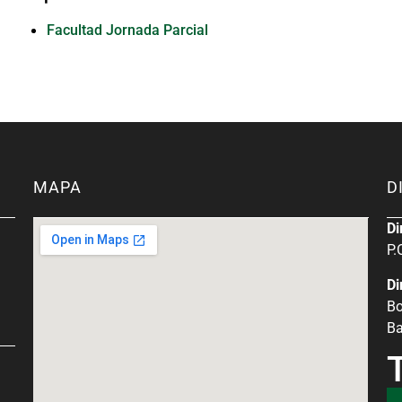
Facultad Jornada Parcial
MAPA
D
Di
P.
Di
Bo
Ba