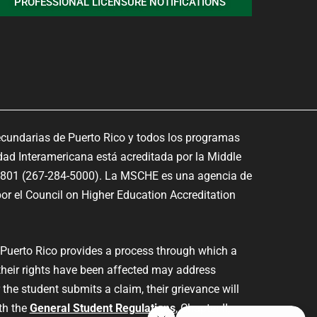
PROFESSIONAL LICENSURE NOTIFICATIONS
ecundarias de Puerto Rico y todos los programas
dad Interamericana está acreditada por la Middle
9801 (267-284-5000). La MSCHE es una agencia de
or el Council on Higher Education Accreditation
 Puerto Rico provides a process through which a
their rights have been affected may address
the student submits a claim, their grievance will
th the
General Student Regulations
, Chapter II,