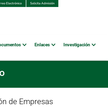
rreo Electrónico
Solicita Admisión
ocumentos
Enlaces
Investigación
mento
to
ión de Empresas