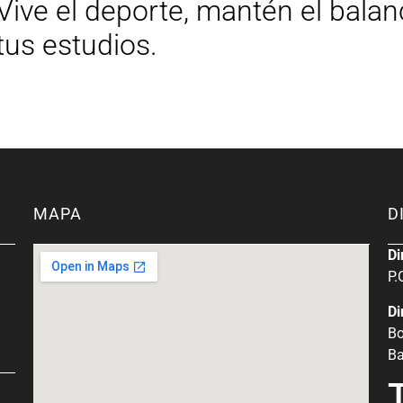
Vive el deporte, mantén el balanc
tus estudios.
MAPA
D
Di
P.
Di
Bo
Ba