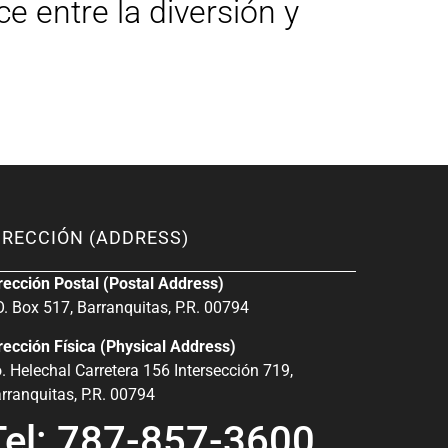
e entre la diversión y
IRECCIÓN (ADDRESS)
rección Postal (Postal Address)
O. Box 517, Barranquitas, P.R. 00794
rección Física (Physical Address)
. Helechal Carretera 156 Intersección 719,
rranquitas, P.R. 00794
Tel: 787-857-3600