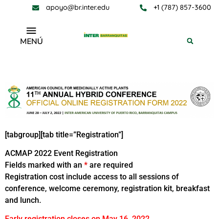
apoyo@br.inter.edu
+1 (787) 857-3600
MENÚ
ACMAP 2022 – Registration
[tabgroup][tab title=”Registration”]
ACMAP 2022 Event Registration
Fields marked with an
*
are required
Registration cost include access to all sessions of
conference, welcome ceremony, registration kit, breakfast
and lunch.
Early registration closes on May 16, 2022 .