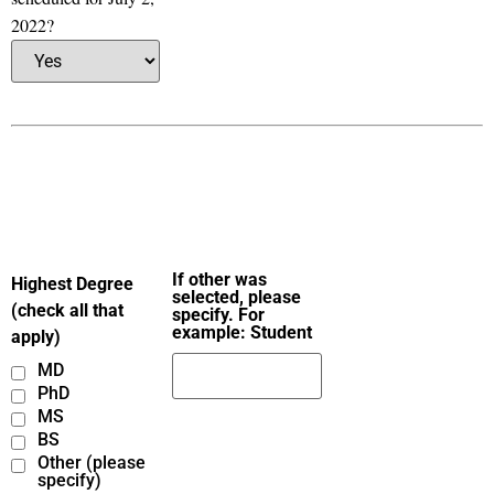
2022?
Registrant
Profile
If other was
Highest Degree
selected, please
(check all that
specify. For
example: Student
apply)
MD
PhD
MS
BS
Other (please
specify)